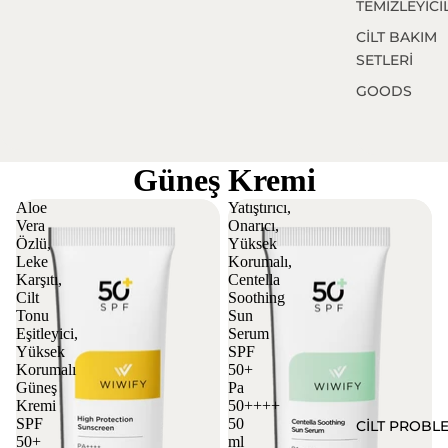
TEMİZLEYİCİ
CİLT BAKIM
SETLERİ
GOODS
Güneş Kremi
Aloe
Yatıştırıcı,
Vera
Onarıcı,
Özlü,
Yüksek
Leke
Korumalı,
Karşıtı,
Centella
Cilt
Soothing
Tonu
Sun
Eşitleyici,
Serum
Yüksek
SPF
Korumalı
50+
Güneş
Pa
Kremi
50++++
SPF
50
CİLT PROBL
50+
ml