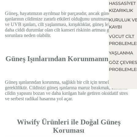
HASSASİYET
KIZARIKLIK
Güneş, hayatımızın ayrılmaz bir parçasıdır, ancak güneş
ışınlarının cildimize zararlı etkileri olduğunu unutmamalıyız. UVA
KURULUK V
ve UVB ışınları, cilt yaşlanması, kırışıklıklar, güneş lekeleri ve
KAYBI
daha ciddi durumlar olan cilt kanseri riskinin artması gibi
sorunlara neden olabilir.
VÜCUT CİLT
PROBLEMLE
YAŞLANMA
Güneş Işınlarından Korunmanın Önemi
GÖZ ÇEVRES
PROBLEMLE
Güneş ışınlarından korunma, sağlıklı bir cilt için temel bir
gerekliliktir. Cildinizi güneş ışınlarına maruz bırakmak, zamanla
cildin yapısını bozan ve daha kırılgan hale getiren oksidatif stres
ve serbest radikal hasarına yol açar.
Wiwify Ürünleri ile Doğal Güneş
Koruması