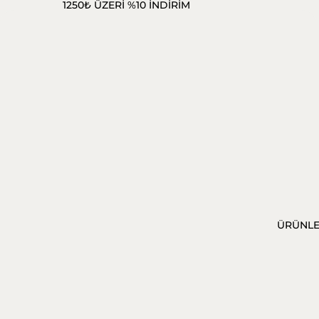
1250₺ ÜZERİ %10 İNDİRİM
ÜRÜNL