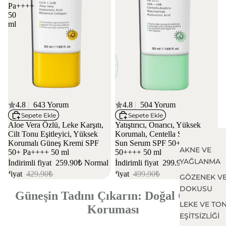
Pa++++
50
ml
4 AL 3 ÖDE
4.8
|
643 Yorum
4 AL 3 ÖDE
4.8
|
504 Yorum
Sepete Ekle
Sepete Ekle
Aloe Vera Özlü, Leke Karşıtı,
Yatıştırıcı, Onarıcı, Yüksek
Cilt Tonu Eşitleyici, Yüksek
Korumalı, Centella Soothing
Korumalı Güneş Kremi SPF
Sun Serum SPF 50+ Pa
AKNE VE
50+ Pa++++ 50 ml
50++++ 50 ml
YAĞLANMA
İndirimli fiyat
259.90₺
Normal
İndirimli fiyat
299.90₺
Normal
fiyat
429.90₺
fiyat
499.90₺
GÖZENEK VE
DOKUSU
Güneşin Tadını Çıkarın: Doğal Güneş
LEKE VE TO
Koruması
EŞİTSİZLİĞİ