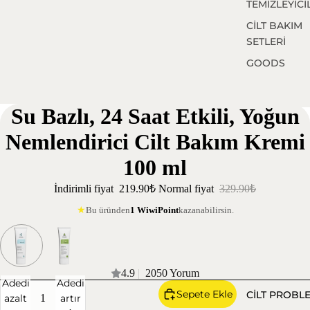
TEMİZLEYİCİ
CİLT BAKIM
SETLERİ
GOODS
Su Bazlı, 24 Saat Etkili, Yoğun
Nemlendirici Cilt Bakım Kremi
100 ml
İndirimli fiyat
219.90₺
Normal fiyat
329.90₺
Bu üründen
1 WiwiPoint
kazanabilirsin.
★
4.9
|
2050 Yorum
Adedi
Adedi
Sepete Ekle
CİLT PROBL
azalt
artır