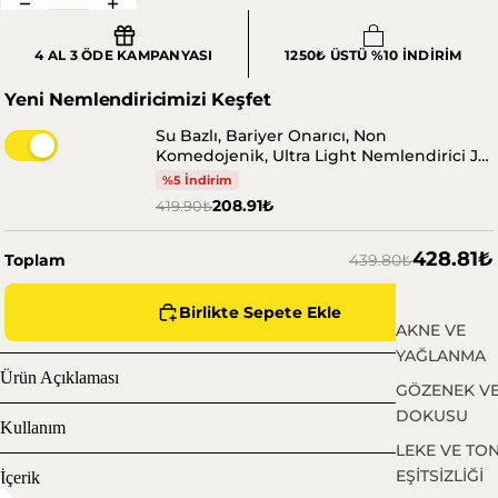
4 AL 3 ÖDE KAMPANYASI
1250₺ ÜSTÜ %10 İNDİRİM
Yeni Nemlendiricimizi Keşfet
Su Bazlı, Bariyer Onarıcı, Non
Komedojenik, Ultra Light Nemlendirici Jel
ynat
Krem 100 ml
%5 İndirim
208.91₺
419.90₺
428.81₺
Toplam
439.80₺
Birlikte Sepete Ekle
AKNE VE
YAĞLANMA
Ürün Açıklaması
GÖZENEK VE
DOKUSU
Kullanım
LEKE VE TO
EŞİTSİZLİĞİ
İçerik