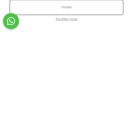
Reddet
Tercihleri yönet
İndirimli fiyat
219.90₺
Normal fiyat
Benzer Ürünler
329.90₺
Wiwify Circle Loyalty Program ile Her Siparişinle Puanlar
Kazanabilirsin
Circle'a Katıl
KATEGORİLER
Cilt Bakım Ürünleri
Cilt Bakım Setleri
HAKKIMI
Cilt İhtiyaçları
Blog
KURUMSAL
Hakkımızda
S.S.S