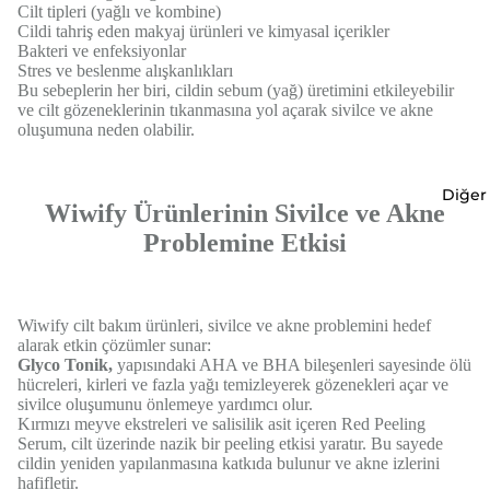
Cilt tipleri (yağlı ve kombine)
Cildi tahriş eden makyaj ürünleri ve kimyasal içerikler
Bakteri ve enfeksiyonlar
Stres ve beslenme alışkanlıkları
Bu sebeplerin her biri, cildin sebum (yağ) üretimini etkileyebilir
ve cilt gözeneklerinin tıkanmasına yol açarak sivilce ve akne
oluşumuna neden olabilir.
Diğer
Wiwify Ürünlerinin Sivilce ve Akne
Problemine Etkisi
Wiwify cilt bakım ürünleri, sivilce ve akne problemini hedef
alarak etkin çözümler sunar:
Glyco Tonik,
yapısındaki AHA ve BHA bileşenleri sayesinde ölü
hücreleri, kirleri ve fazla yağı temizleyerek gözenekleri açar ve
sivilce oluşumunu önlemeye yardımcı olur.
Kırmızı meyve ekstreleri ve salisilik asit içeren Red Peeling
Serum, cilt üzerinde nazik bir peeling etkisi yaratır. Bu sayede
cildin yeniden yapılanmasına katkıda bulunur ve akne izlerini
hafifletir.