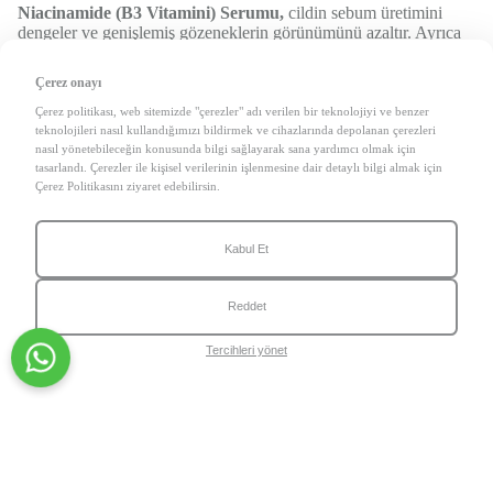
Niacinamide (B3 Vitamini) Serumu,
cildin sebum üretimini
dengeler ve genişlemiş gözeneklerin görünümünü azaltır. Ayrıca
anti-inflamatuar özelliği ile sivilce ve aknenin neden olduğu
kızarıklığı ve iltihabı hafifletmeye yardımcı olur.
Çerez onayı
Çerez politikası, web sitemizde "çerezler" adı verilen bir teknolojiyi ve benzer
teknolojileri nasıl kullandığımızı bildirmek ve cihazlarında depolanan çerezleri
nasıl yönetebileceğin konusunda bilgi sağlayarak sana yardımcı olmak için
Wiwify Ürünleri İle Etkili Cilt Bakımı
tasarlandı. Çerezler ile kişisel verilerinin işlenmesine dair detaylı bilgi almak için
Rutini
Çerez Politikasını ziyaret edebilirsin.
Kabul Et
Wiwify ürünlerinin düzenli kullanılması, sivilce ve akne
problemini kontrol altına almaya yardımcı olacaktır:
Reddet
Sabah ve akşam olmak üzere günde iki defa, Glyco Tonik ile cildi
temizleyin ve tonikledikten sonra cildinizi nazikçe kurulayın.
Sabahları, cilde nazikçe masaj yaparak Niacinamende Serum'u
Tercihleri yönet
uygulayın.
Haftada iki kere, Red Peeling Serum'u kullanarak cildinize
peeling yapın ve cildinizin daha canlı ve sağlıklı bir görünüm
kazanmasına yardımcı olun.
Bu etkili cilt bakımı rutini ve Wiwify ürünlerinin düzenli
kullanımı sayesinde sivilce ve akne probleminizi kontrol altına
alabilir, sağlıklı ve estetik bir cilt görünümüne kavuşabilirsiniz.