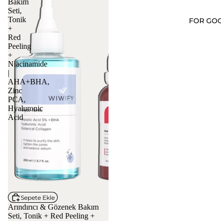
Bakım
Seti,
Tonik
FOR GO
+
Red
Peeling
+
Niacinamide
|
AHA+BHA,
Zinc
PCA,
Hyaluronic
Acid
İNDİRİM
Sepete Ekle
Arındırıcı & Gözenek Bakım
Seti, Tonik + Red Peeling +