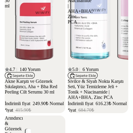
30
Niacinamide
ml
|
AHA+BHA,
Zinc
PCA
4 AL 3 ÖDE
4.7
|
140 Yorum
İNDİRİM
5.0
|
6 Yorum
Sepete Ekle
Sepete Ekle
Akne Karşıtı ve Gözenek
Sivilce & Siyah Nokta Karşıtı
Sıkılaştırıcı, Aha + Bha Red
Seti, Yüz Temizleme Jeli +
Peeling Cilt Serumu 30 ml
Tonik + Niacinamide |
AHA+BHA, Zinc PCA
İndirimli fiyat
249.90₺
Normal
İndirimli fiyat
616.23₺
Normal
fiyat
415.90₺
fiyat
684.70₺
Arındırıcı
&
Gözenek