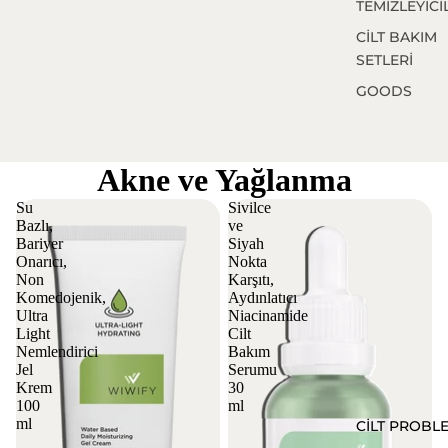
TEMİZLEYİCİ
CİLT BAKIM
SETLERİ
GOODS
Akne ve Yağlanma
Su
Sivilce
Bazlı,
ve
Bariyer
Siyah
Onarıcı,
Nokta
Non
Karşıtı,
Komedojenik,
Aydınlatıcı
Ultra
Niacinamide
Light
Cilt
Nemlendirici
Bakım
Jel
Serumu
Krem
30
100
ml
ml
CİLT PROBL