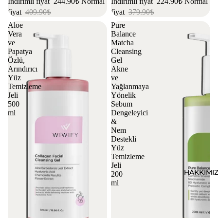
İndirimli fiyat
244.90₺
Normal
İndirimli fiyat
224.90₺
Normal
fiyat
409.90₺
fiyat
379.90₺
Aloe
Pure
Vera
Balance
ve
Matcha
Papatya
Cleansing
Özlü,
Gel
Arındırıcı
Akne
Yüz
ve
Temizleme
Yağlanmaya
Jeli
Yönelik
500
Sebum
ml
Dengeleyici
&
Nem
Destekli
Yüz
Temizleme
Jeli
HAKKIMI
200
ml