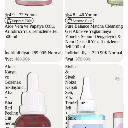
4 AL 3 ÖDE
4.9
|
72 Yorum
4 AL 3 ÖDE
4.8
|
46 Yorum
Sepete Ekle
Sepete Ekle
Aloe Vera ve Papatya Özlü,
Pure Balance Matcha Cleansing
Arındırıcı Yüz Temizleme Jeli
Gel Akne ve Yağlanmaya
500 ml
Yönelik Sebum Dengeleyici &
Nem Destekli Yüz Temizleme
Jeli 200 ml
İndirimli fiyat
289.90₺
Normal
İndirimli fiyat
229.90₺
Normal
fiyat
489.90₺
fiyat
379.90₺
Akne
Sivilce
Karşıtı
&
ve
Siyah
Gözenek
Nokta
Sıkılaştırıcı,
Karşıtı
Aha
Seti,
+
Yüz
Bha
Temizleme
Red
Jeli
Peeling
+
Cilt
Tonik
Serumu
+