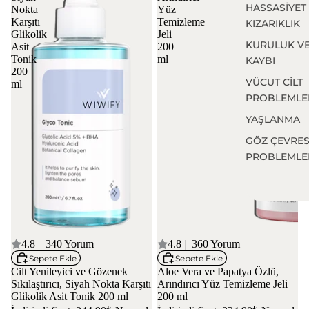
HASSASİYET
Nokta
Yüz
Karşıtı
Temizleme
KIZARIKLIK
Glikolik
Jeli
KURULUK V
Asit
200
Tonik
ml
KAYBI
200
VÜCUT CİLT
ml
PROBLEMLE
YAŞLANMA
GÖZ ÇEVRES
PROBLEMLE
4 AL 3 ÖDE
4.8
|
340 Yorum
4 AL 3 ÖDE
4.8
|
360 Yorum
Sepete Ekle
Sepete Ekle
Cilt Yenileyici ve Gözenek
Aloe Vera ve Papatya Özlü,
Sıkılaştırıcı, Siyah Nokta Karşıtı
Arındırıcı Yüz Temizleme Jeli
Glikolik Asit Tonik 200 ml
200 ml