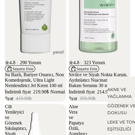
4 AL 3 ÖDE
4.8
|
290 Yorum
4 AL 3 ÖDE
4.8
|
323 Yorum
Sepete Ekle
Sepete Ekle
Su Bazlı, Bariyer Onarıcı, Non
Sivilce ve Siyah Nokta Karşıtı,
Komedojenik, Ultra Light
Aydınlatıcı Niacinamide Cilt
Nemlendirici Jel Krem 100 ml
Bakım Serumu 30 ml
AKNE VE
İndirimli fiyat
219.90₺
Normal
İndirimli fiyat
214.90₺
Normal
YAĞLANMA
fiyat
419.90₺
fiyat
359.90₺
GÖZENEK VE
Cilt
Aloe
Yenileyici
Vera
DOKUSU
ve
ve
LEKE VE TO
Gözenek
Papatya
Sıkılaştırıcı,
Özlü,
EŞİTSİZLİĞİ
Siyah
Arındırıcı