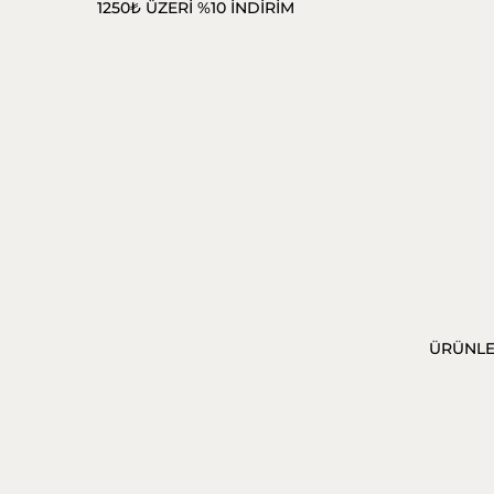
1250₺ ÜZERİ %10 İNDİRİM
ÜRÜNL