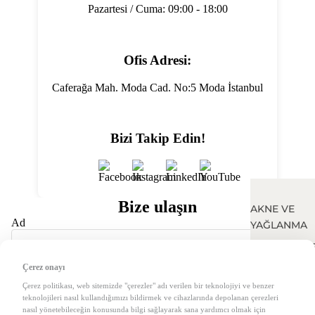
Pazartesi / Cuma: 09:00 - 18:00
Ofis Adresi:
Caferağa Mah. Moda Cad. No:5 Moda İstanbul
Bizi Takip Edin!
Bize ulaşın
AKNE VE
Ad
YAĞLANMA
GÖZENEK VE
DOKUSU
Çerez onayı
E-posta
*
LEKE VE TO
Çerez politikası, web sitemizde "çerezler" adı verilen bir teknolojiyi ve benzer
teknolojileri nasıl kullandığımızı bildirmek ve cihazlarında depolanan çerezleri
EŞİTSİZLİĞİ
nasıl yönetebileceğin konusunda bilgi sağlayarak sana yardımcı olmak için