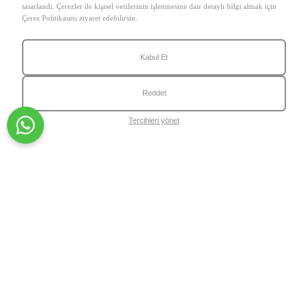
Telefon
HASSASİYET
tasarlandı. Çerezler ile kişisel verilerinin işlenmesine dair detaylı bilgi almak için
Çerez Politikasını ziyaret edebilirsin.
KIZARIKLIK
KURULUK V
Yorum
Kabul Et
KAYBI
VÜCUT CİLT
Reddet
PROBLEMLE
YAŞLANMA
Tercihleri yönet
GÖZ ÇEVRES
PROBLEMLE
Gönder
Wiwify Circle Loyalty Program ile Her Siparişinle Puanlar
Kazanabilirsin
Circle'a Katıl
KATEGORİLER
Cilt Bakım Ürünleri
Cilt Bakım Setleri