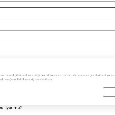
 benzer teknolojileri nasıl kullandığımızı bildirmek ve cihazlarında depolanan çerezleri nasıl yön
mak için Çerez Politikasını ziyaret edebilirsin.
ediliyor mu?