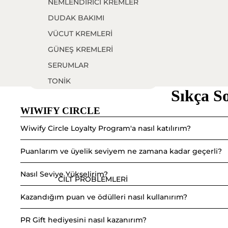
NEMLENDİRİCİ KREMLER
DUDAK BAKIMI
VÜCUT KREMLERİ
GÜNEŞ KREMLERİ
SERUMLAR
TONİK
Sıkça S
TEMİZLEYİCİLER
WIWIFY CIRCLE
CİLT BAKIM SETLERİ
GOODS
Wiwify Circle Loyalty Program'a nasıl katılırım?
Puanlarım ve üyelik seviyem ne zamana kadar geçerli?
Nasıl Seviye Yükselirim?
CİLT PROBLEMLERİ
Kazandığım puan ve ödülleri nasıl kullanırım?
PR Gift hediyesini nasıl kazanırım?