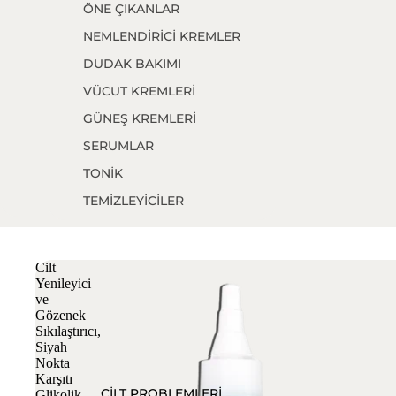
ÖNE ÇIKANLAR
NEMLENDİRİCİ KREMLER
DUDAK BAKIMI
VÜCUT KREMLERİ
GÜNEŞ KREMLERİ
SERUMLAR
TONİK
TEMİZLEYİCİLER
CİLT BAKIM SETLERİ
GOODS
Cilt
Yenileyici
ve
Gözenek
Sıkılaştırıcı,
Siyah
Nokta
Karşıtı
CİLT PROBLEMLERİ
Glikolik