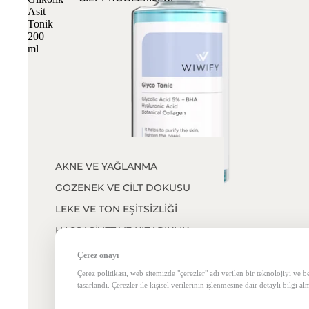
Asit
Tonik
200
ml
AKNE VE YAĞLANMA
GÖZENEK VE CİLT DOKUSU
4 AL 3 ÖDE
4.8
|
341 Yorum
LEKE VE TON EŞİTSİZLİĞİ
Sepete Ekle
HASSASİYET VE KIZARIKLIK
Cilt Yenileyici ve Gözenek Sıkılaştırıcı, Siyah Nokta Karşıtı Gli
200 ml
KURULUK VE NEM KAYBI
Çerez onayı
İndirimli fiyat
244.90₺
Normal fiyat
409.90₺
VÜCUT CİLT PROBLEMLERİ
Çerez politikası, web sitemizde "çerezler" adı verilen bir teknolojiyi ve
K
tasarlandı. Çerezler ile kişisel verilerinin işlenmesine dair detaylı bilgi al
YAŞLANMA