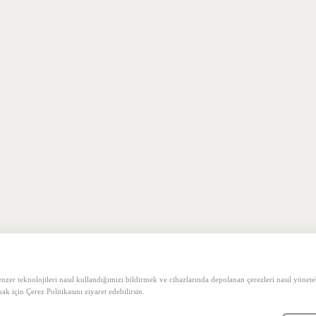
kolik Asit Tonik
 benzer teknolojileri nasıl kullandığımızı bildirmek ve cihazlarında depolanan çerezleri nasıl yön
usursuz Cilt Dengesi için Wiwify Vegan Ton
mak için Çerez Politikasını ziyaret edebilirsin.