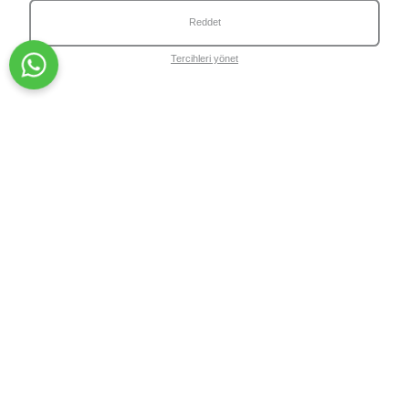
Reddet
Tercihleri yönet
İndirimli fiyat
224.90₺
Normal fiyat
Benzer Ürünler
379.90₺
Wiwify Circle Loyalty Program ile Her Siparişinle Puanlar
Kazanabilirsin
Circle'a Katıl
KATEGORİLER
Cilt Bakım Ürünleri
Cilt Bakım Setleri
HAKKIMI
Cilt İhtiyaçları
Blog
KURUMSAL
Hakkımızda
S.S.S