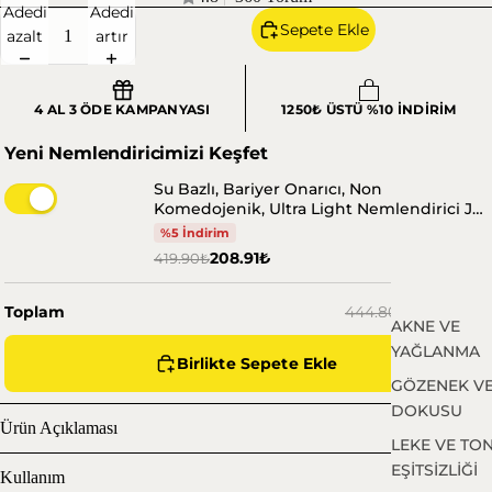
Adedi
Adedi
Sepete Ekle
azalt
artır
4 AL 3 ÖDE KAMPANYASI
1250₺ ÜSTÜ %10 İNDİRİM
Yeni Nemlendiricimizi Keşfet
Su Bazlı, Bariyer Onarıcı, Non
Komedojenik, Ultra Light Nemlendirici Jel
Krem 100 ml
%5 İndirim
208.91₺
419.90₺
433.81₺
Toplam
444.80₺
AKNE VE
YAĞLANMA
Birlikte Sepete Ekle
GÖZENEK VE
DOKUSU
Ürün Açıklaması
LEKE VE TO
EŞİTSİZLİĞİ
Kullanım