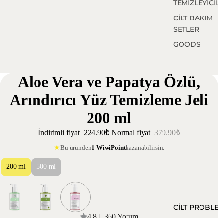
TEMİZLEYİCİ
CİLT BAKIM
SETLERİ
GOODS
Aloe Vera ve Papatya Özlü,
Arındırıcı Yüz Temizleme Jeli
200 ml
İndirimli fiyat
224.90₺
Normal fiyat
379.90₺
Bu üründen
1 WiwiPoint
kazanabilirsin.
★
200 ml
500 ml
CİLT PROBL
4.8
|
360 Yorum