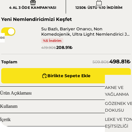
4 AL 3 ÖDE KAMPANYASI
1250₺ ÜSTÜ %10 İNDİRİM
Yeni Nemlendiricimizi Keşfet
Su Bazlı, Bariyer Onarıcı, Non
Komedojenik, Ultra Light Nemlendirici Jel
Krem 100 ml
%5 İndirim
208.91₺
419.90₺
498.81₺
Toplam
509.80₺
Birlikte Sepete Ekle
AKNE VE
Ürün Açıklaması
YAĞLANMA
GÖZENEK VE
Kullanım
DOKUSU
LEKE VE TO
İçerik
EŞİTSİZLİĞİ