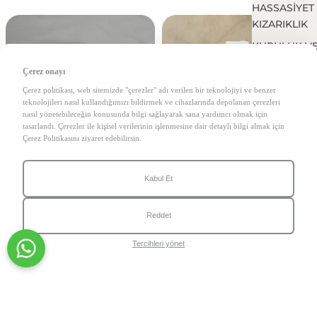
HASSASİYET
KIZARIKLIK
KURULUK V
KAYBI
Çerez onayı
VÜCUT CİLT
Çerez politikası, web sitemizde "çerezler" adı verilen bir teknolojiyi ve benzer
PROBLEMLE
teknolojileri nasıl kullandığımızı bildirmek ve cihazlarında depolanan çerezleri
nasıl yönetebileceğin konusunda bilgi sağlayarak sana yardımcı olmak için
YAŞLANMA
tasarlandı. Çerezler ile kişisel verilerinin işlenmesine dair detaylı bilgi almak için
Çerez Politikasını ziyaret edebilirsin.
GÖZ ÇEVRES
PROBLEMLE
Kabul Et
Reddet
Tercihleri yönet