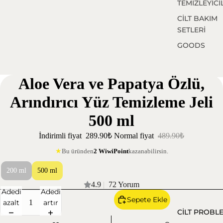
TEMİZLEYİCİ
CİLT BAKIM
SETLERİ
GOODS
Aloe Vera ve Papatya Özlü,
Arındırıcı Yüz Temizleme Jeli
500 ml
İndirimli fiyat
289.90₺
Normal fiyat
489.90₺
Bu üründen
2 WiwiPoint
kazanabilirsin.
★
200 ml
500 ml
4.9
|
72 Yorum
Adedi
Adedi
Sepete Ekle
azalt
artır
CİLT PROBL