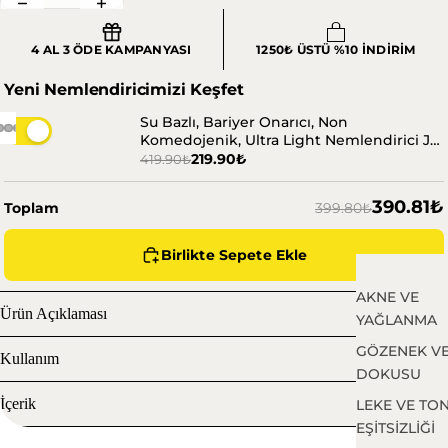
4 AL 3 ÖDE KAMPANYASI
1250₺ ÜSTÜ %10 İNDİRİM
Yeni Nemlendiricimizi Keşfet
Su Bazlı, Bariyer Onarıcı, Non
Komedojenik, Ultra Light Nemlendirici Jel
Krem 100 ml
219.90₺
419.90₺
390.81₺
Toplam
399.80₺
Birlikte Sepete Ekle
AKNE VE
Ürün Açıklaması
YAĞLANMA
GÖZENEK VE
Kullanım
DOKUSU
İçerik
LEKE VE TO
EŞİTSİZLİĞİ