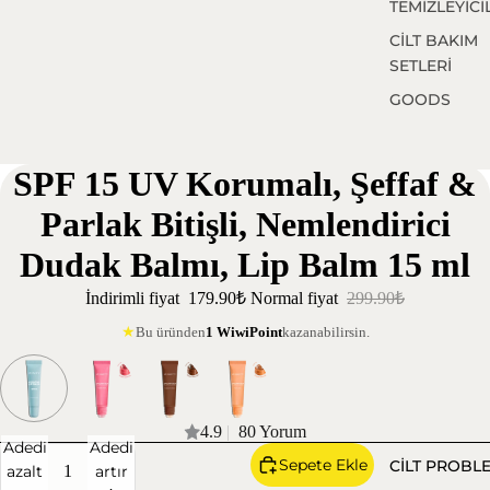
TEMİZLEYİCİ
CİLT BAKIM
SETLERİ
GOODS
SPF 15 UV Korumalı, Şeffaf &
Parlak Bitişli, Nemlendirici
Dudak Balmı, Lip Balm 15 ml
İndirimli fiyat
179.90₺
Normal fiyat
299.90₺
Bu üründen
1 WiwiPoint
kazanabilirsin.
★
4.9
|
80 Yorum
Adedi
Adedi
Sepete Ekle
CİLT PROBL
azalt
artır