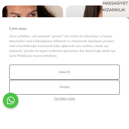
HASSASİYET
KIZARIKLIK
KURULUK V
KAYBI
Çerez onayı
VÜCUT CİLT
Çerez politikası, web sitemizde "çerezler" adı verilen bir teknolojiyi ve benzer
PROBLEMLE
teknolojileri nasıl kullandığımızı bildirmek ve cihazlarında depolanan çerezleri
nasıl yönetebileceğin konusunda bilgi sağlayarak sana yardımcı olmak için
YAŞLANMA
tasarlandı. Çerezler ile kişisel verilerinin işlenmesine dair detaylı bilgi almak için
Çerez Politikasını ziyaret edebilirsin.
GÖZ ÇEVRES
PROBLEMLE
Kabul Et
Reddet
Tercihleri yönet