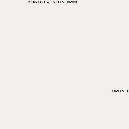
1250₺ ÜZERİ %10 İNDİRİM
ÜRÜNL