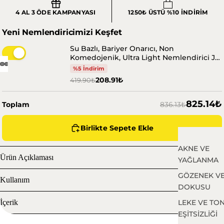
4 AL 3 ÖDE KAMPANYASI
1250₺ ÜSTÜ %10 İNDİRİM
Yeni Nemlendiricimizi Keşfet
Su Bazlı, Bariyer Onarıcı, Non
Komedojenik, Ultra Light Nemlendirici Jel
Krem 100 ml
%5 İndirim
208.91₺
419.90₺
825.14₺
Toplam
836.13₺
Birlikte Sepete Ekle
AKNE VE
Ürün Açıklaması
YAĞLANMA
GÖZENEK VE
Kullanım
DOKUSU
İçerik
LEKE VE TO
EŞİTSİZLİĞİ