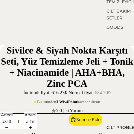
TEMİZLEYİCİ
CİLT BAKIM
SETLERİ
GOODS
Sivilce & Siyah Nokta Karşıtı
Seti, Yüz Temizleme Jeli + Tonik
+ Niacinamide | AHA+BHA,
Zinc PCA
İndirimli fiyat
616.23₺
Normal fiyat
684.70₺
Bu üründen
3 WiwiPoint
kazanabilirsin.
★
5.0
|
6 Yorum
Adedi
Adedi
Sepete Ekle
azalt
artır
CİLT PROBL