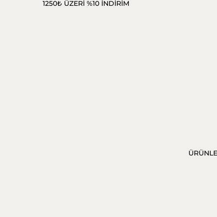
1250₺ ÜZERİ %10 İNDİRİM
ÜRÜNL