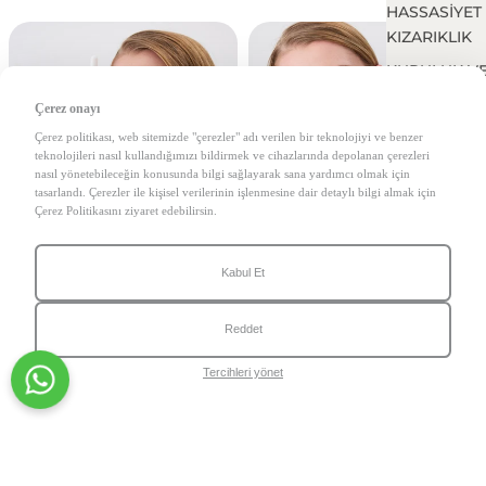
HASSASİYET
KIZARIKLIK
KURULUK V
KAYBI
Çerez onayı
VÜCUT CİLT
Çerez politikası, web sitemizde "çerezler" adı verilen bir teknolojiyi ve benzer
PROBLEMLE
teknolojileri nasıl kullandığımızı bildirmek ve cihazlarında depolanan çerezleri
nasıl yönetebileceğin konusunda bilgi sağlayarak sana yardımcı olmak için
YAŞLANMA
tasarlandı. Çerezler ile kişisel verilerinin işlenmesine dair detaylı bilgi almak için
Çerez Politikasını ziyaret edebilirsin.
GÖZ ÇEVRES
PROBLEMLE
Kabul Et
Reddet
Tercihleri yönet